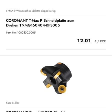
T-MAX P Wendeschneidplatte doppelseitig
COROMANT T-Max P Schneidplatte zum
Drehen TNMG160404-KF3005
Item No: 1080530.3005
12.01
Face Miller