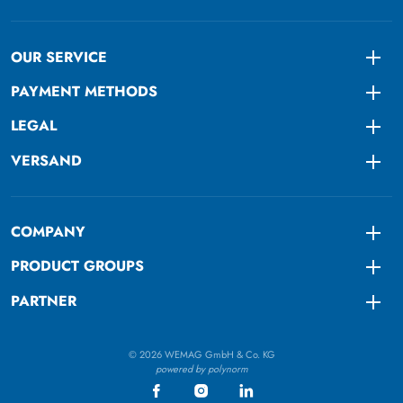
OUR SERVICE
Togg
PAYMENT METHODS
Togg
LEGAL
Togg
VERSAND
Togg
COMPANY
Togg
PRODUCT GROUPS
Togg
PARTNER
Togg
© 2026 WEMAG GmbH & Co. KG
powered by polynorm