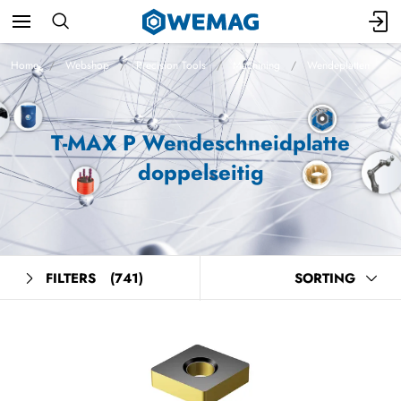
Home
Webshop
Precision Tools
Machining
Wendeplatten
T-MAX P Wendeschneidplatte
doppelseitig
FILTERS
(741)
SORTING