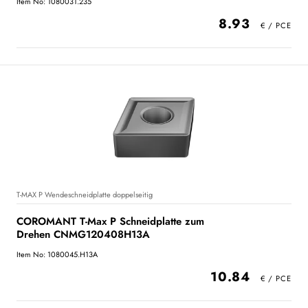
Item No: 1080031.235
8.93
T-MAX P Wendeschneidplatte doppelseitig
COROMANT T-Max P Schneidplatte zum
Drehen CNMG120408H13A
Item No: 1080045.H13A
10.84