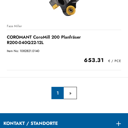
Face Miller
COROMANT CoroMill 200 Planfräser
R200-040Q22-12L
Item No: 1082821.0140
653.31
1
KONTAKT / STANDORTE
Togg