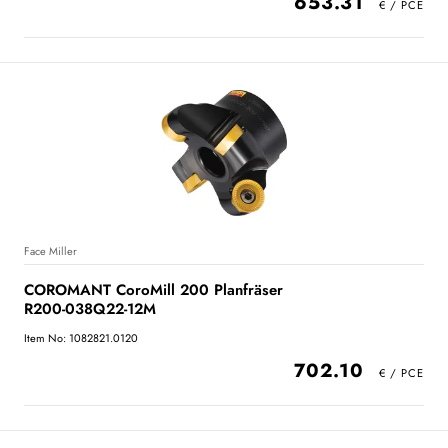
653.31
Face Miller
COROMANT CoroMill 200 Planfräser
R200-038Q22-12M
Item No: 1082821.0120
702.10