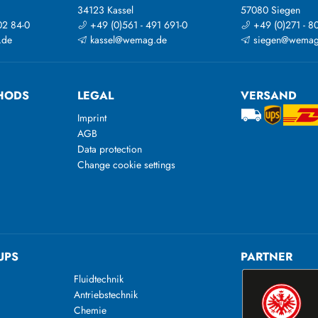
34123 Kassel
57080 Siegen
02 84-0
+49 (0)561 - 491 691-0
+49 (0)271 - 8
.de
kassel@wemag.de
siegen@wemag
HODS
LEGAL
VERSAND
Imprint
AGB
Data protection
Change cookie settings
UPS
PARTNER
Fluidtechnik
Antriebstechnik
Chemie