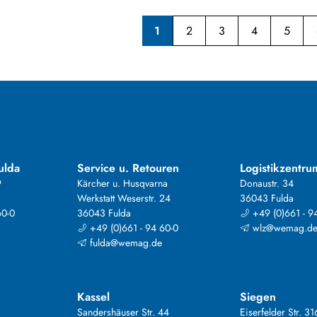
1
2
3
4
5
ulda
Service u. Retouren
Logistikzentru
9
Kärcher u. Husqvarna
Donaustr. 34
Werkstatt Weserstr. 24
36043 Fulda
60-0
36043 Fulda
+49 (0)661 - 9
+49 (0)661 - 94 60-0
wlz@wemag.d
fulda@wemag.de
Kassel
Siegen
Sandershäuser Str. 44
Eiserfelder Str. 31