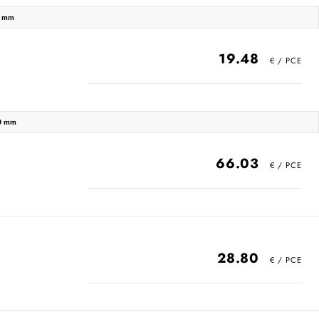
9 mm
19.48
0 mm
66.03
28.80