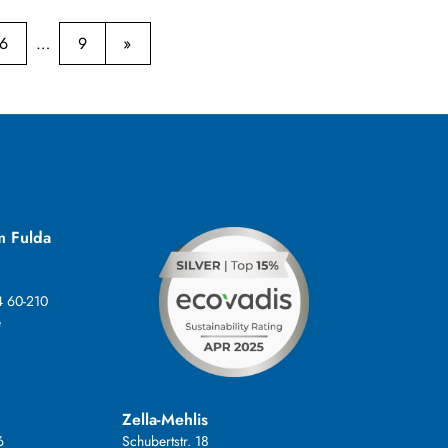
6
9
m Fulda
4 60-210
e
Zella-Mehlis
6
Schubertstr. 18