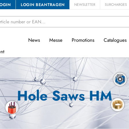
OGIN
LOGIN BEANTRAGEN
NEWSLETTER
SURCHARGES
News
Messe
Promotions
Catalogues
nt
Hole Saws HM