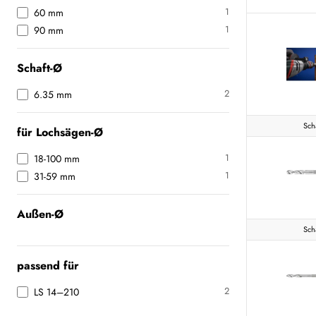
1
60 mm
1
90 mm
Schaft-Ø
2
6.35 mm
Sch
für Lochsägen-Ø
1
18-100 mm
1
31-59 mm
Außen-Ø
Sch
passend für
2
LS 14–210