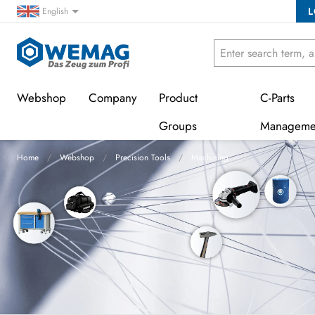
L
English
Webshop
Company
Product
C-Parts
Groups
Manageme
Home
Webshop
Precision Tools
Machining