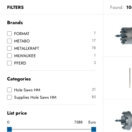
FILTERS
Found:
10
Brands
7
FORMAT
17
METABO
78
METALLKRAFT
1
MILWAUKEE
3
PFERD
Categories
21
Hole Saws HM
85
Supplies Hole Saws HM
List price
Euro