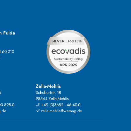
m Fulda
4 60-210
e
Zella-Mehlis
6
Schubertstr. 18
98544 Zella-Mehlis
00 898-0
+49 (0)3682 - 46 40-0
.de
zella-mehlis@wemag.de