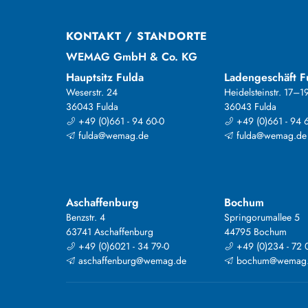
KONTAKT / STANDORTE
WEMAG GmbH & Co. KG
Hauptsitz Fulda
Ladengeschäft F
Weserstr. 24
Heidelsteinstr. 17–1
36043 Fulda
36043 Fulda
+49 (0)661 - 94 60-0
+49 (0)661 - 94 
fulda@wemag.de
fulda@wemag.de
Aschaffenburg
Bochum
Benzstr. 4
Springorumallee 5
63741 Aschaffenburg
44795 Bochum
+49 (0)6021 - 34 79-0
+49 (0)234 - 72 
aschaffenburg@wemag.de
bochum@wemag