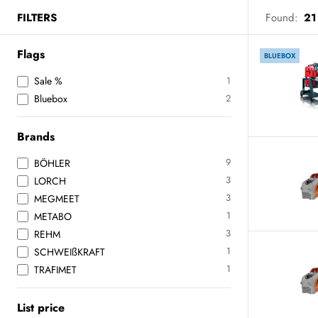
FILTERS
Found:
21
Flags
BLUEBOX
Sale %
1
Bluebox
2
Brands
9
BÖHLER
3
LORCH
3
MEGMEET
1
METABO
3
REHM
1
SCHWEIßKRAFT
1
TRAFIMET
List price