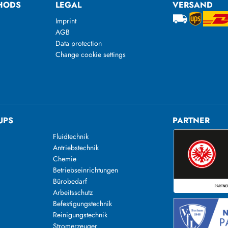
HODS
LEGAL
VERSAND
Imprint
AGB
Data protection
Change cookie settings
UPS
PARTNER
Fluidtechnik
Antriebstechnik
Chemie
Betriebseinrichtungen
Bürobedarf
Arbeitsschutz
Befestigungstechnik
Reinigungstechnik
n
Stromerzeuger