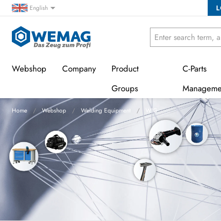
L
English
Webshop
Company
Product
C-Parts
Groups
Manageme
Home
Webshop
Welding Equipment
WIG