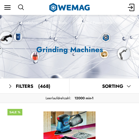
Home
Webshop
Power Tools
Handheld Power Tools
Grinding Machines
FILTERS
(468)
SORTING
Leerlaufdrehzahl:
12000 min-1
SALE %