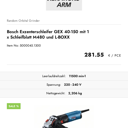
Random Orbital Grinder
Bosch Exzenterschleifer GEX 40-150 mit 1
x Schleifblatt M480 und L-BOXX
Item No: 5000045.1300
281.55
Leerlaufdrehzahl:
11500 min-1
Spannung:
220 - 240 V
Nettogewicht:
2,206 kg
SALE %