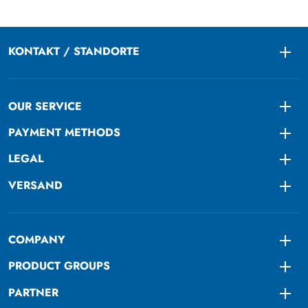
KONTAKT / STANDORTE
Togg
OUR SERVICE
Togg
PAYMENT METHODS
Togg
LEGAL
Togg
VERSAND
Togg
COMPANY
Togg
PRODUCT GROUPS
Togg
PARTNER
Togg