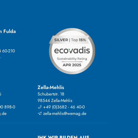
m Fulda
4 60-210
e
Zella-Mehlis
6
Schubertstr. 18
98544 Zella-Mehlis
00 898-0
+49 (0)3682 - 46 40-0
.de
zella-mehlis@wemag.de
IHK WIR BILDEN AUS