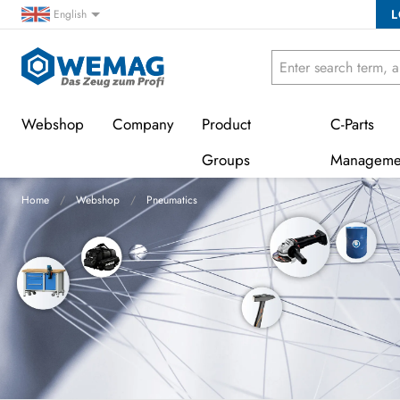
L
English
Webshop
Company
Product
C-Parts
Groups
Manageme
Home
Webshop
Pneumatics