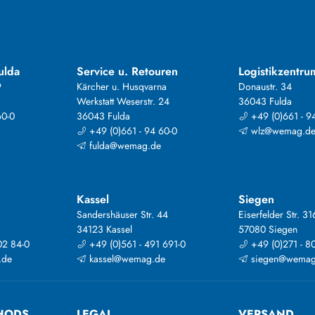
ulda
Service u. Retouren
Logistikzentru
9
Kärcher u. Husqvarna
Donaustr. 34
Werkstatt Weserstr. 24
36043 Fulda
60-0
36043 Fulda
+49 (0)661 - 9
+49 (0)661 - 94 60-0
wlz@wemag.d
fulda@wemag.de
Kassel
Siegen
Sandershäuser Str. 44
Eiserfelder Str. 31
34123 Kassel
57080 Siegen
02 84-0
+49 (0)561 - 491 691-0
+49 (0)271 - 8
.de
kassel@wemag.de
siegen@wemag
HODS
LEGAL
VERSAND