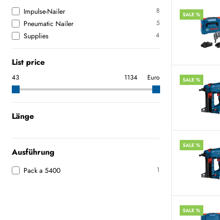
8
Impulse-Nailer
SALE %
5
Pneumatic Nailer
4
Supplies
List price
Euro
SALE %
Länge
SALE %
Ausführung
1
Pack a 5400
SALE %