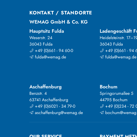
KONTAKT / STANDORTE
WEMAG GmbH & Co. KG
Hauptsitz Fulda
Ladengeschäft F
Weserstr. 24
Heidelsteinstr. 17–1
36043 Fulda
36043 Fulda
+49 (0)661 - 94 60-0
+49 (0)661 - 94 
fulda@wemag.de
fulda@wemag.de
Aschaffenburg
Bochum
Benzstr. 4
Springorumallee 5
63741 Aschaffenburg
44795 Bochum
+49 (0)6021 - 34 79-0
+49 (0)234 - 72 
aschaffenburg@wemag.de
bochum@wemag
OUR SERVICE
PAYMENT MET