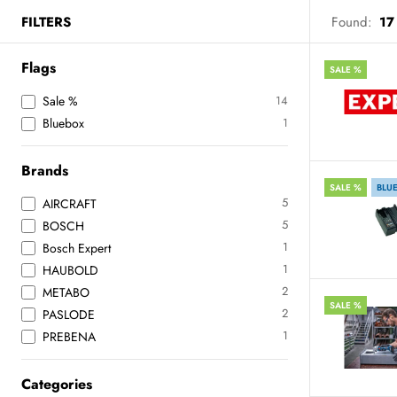
FILTERS
Found:
17
Flags
SALE %
Sale %
14
Bluebox
1
Brands
SALE %
BLU
5
AIRCRAFT
5
BOSCH
1
Bosch Expert
1
HAUBOLD
2
METABO
SALE %
2
PASLODE
1
PREBENA
Categories