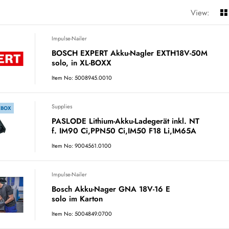
View:
Impulse-Nailer
BOSCH EXPERT Akku-Nagler EXTH18V-50M
solo, in XL-BOXX
Item No: 5008945.0010
Supplies
EBOX
PASLODE Lithium-Akku-Ladegerät inkl. NT
f. IM90 Ci,PPN50 Ci,IM50 F18 Li,IM65A
Item No: 9004561.0100
Impulse-Nailer
Bosch Akku-Nager GNA 18V-16 E
solo im Karton
Item No: 5004849.0700