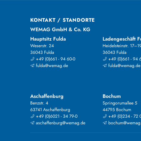
KONTAKT / STANDORTE
WEMAG GmbH & Co. KG
Hauptsitz Fulda
Ladengeschäft F
Weserstr. 24
Heidelsteinstr. 17–1
36043 Fulda
36043 Fulda
+49 (0)661 - 94 60-0
+49 (0)661 - 94 
fulda@wemag.de
fulda@wemag.de
Aschaffenburg
Bochum
Benzstr. 4
Springorumallee 5
63741 Aschaffenburg
44795 Bochum
+49 (0)6021 - 34 79-0
+49 (0)234 - 72 
aschaffenburg@wemag.de
bochum@wemag