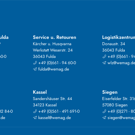
ulda
Service u. Retouren
Logistikzentru
9
Kärcher u. Husqvarna
Donaustr. 34
Werkstatt Weserstr. 24
36043 Fulda
60-0
36043 Fulda
+49 (0)661 - 9
+49 (0)661 - 94 60-0
wlz@wemag.d
fulda@wemag.de
Kassel
Siegen
Sandershäuser Str. 44
Eiserfelder Str. 31
34123 Kassel
57080 Siegen
02 84-0
+49 (0)561 - 491 691-0
+49 (0)271 - 8
.de
kassel@wemag.de
siegen@wemag