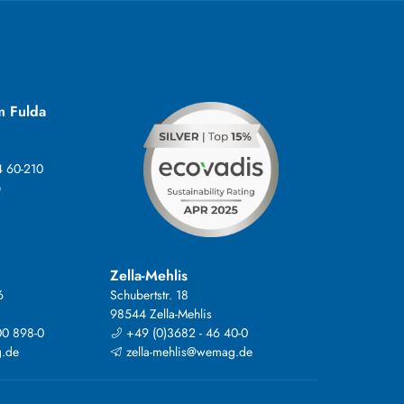
m Fulda
4 60-210
e
Zella-Mehlis
6
Schubertstr. 18
98544 Zella-Mehlis
00 898-0
+49 (0)3682 - 46 40-0
.de
zella-mehlis@wemag.de