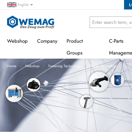
L
English
Webshop
Company
Product
C-Parts
Groups
Manageme
Home
Webshop
Fastening Technology
Clamp Technology