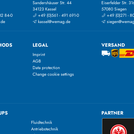
Sandershäuser Str. 44
Eiserfelder Str. 31
34123 Kassel
57080 Siegen
02 84-0
+49 (0)561 - 491 691-0
+49 (0)271 - 8
.de
kassel@wemag.de
siegen@wemag
HODS
LEGAL
VERSAND
Imprint
AGB
Data protection
Change cookie settings
UPS
PARTNER
Fluidtechnik
Antriebstechnik