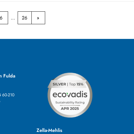
6
26
m Fulda
4 60-210
e
Zella-Mehlis