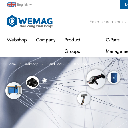
L
English
Webshop
Company
Product
C-Parts
Groups
Manageme
Home
Webshop
Hand Tools
Hand Tools