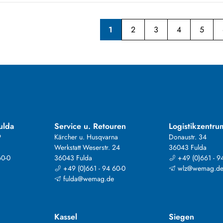
1
2
3
4
5
ulda
Service u. Retouren
Logistikzentru
9
Kärcher u. Husqvarna
Donaustr. 34
Werkstatt Weserstr. 24
36043 Fulda
60-0
36043 Fulda
+49 (0)661 - 9
+49 (0)661 - 94 60-0
wlz@wemag.d
fulda@wemag.de
Kassel
Siegen