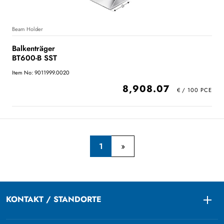
Beam Holder
Balkenträger
BT600-B SST
Item No: 9011999.0020
8,908.07
1
KONTAKT / STANDORTE
Togg