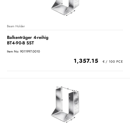
Beam Holder
Balkenträger 4-reihig
BT4-90-B SST
Item No: 9011997.0010
1,357.15