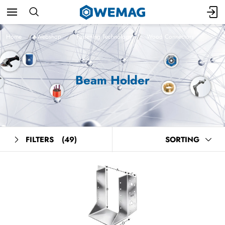
Home
Webshop
Fastening Technology
Wood Connectors
Beam Holder
FILTERS
(49)
SORTING