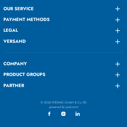
OUR SERVICE
Togg
PAYMENT METHODS
Togg
LEGAL
Togg
VERSAND
Togg
COMPANY
Togg
PRODUCT GROUPS
Togg
PARTNER
Togg
© 2026 WEMAG GmbH & Co. KG
powered by polynorm