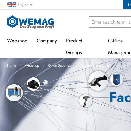
L
English
Webshop
Company
Product
C-Parts
Groups
Manageme
Home
Webshop
Office Supplies
Hygiene & cleaning
Fac