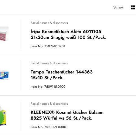
View:
Facial tissues & dispensers
fripa Kosmetiktuch Akito 6011105
21x20cm 2-lagig weiß 100 St./Pack.
Item No: 7507610.1701
Facial tissues & dispensers
Tempo Taschentücher 144363
15x10 St./Pack.
Item No: 7509115.0100
Facial tissues & dispensers
KLEENEX® Kosmetiktücher Balsam
8825 Würfel ws 56 St./Pack.
Item No: 7510091.0300