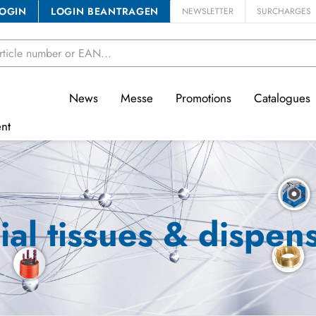
OGIN
LOGIN BEANTRAGEN
NEWSLETTER
SURCHARGES
News
Messe
Promotions
Catalogues
nt
ial tissues & dispen