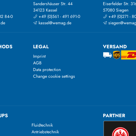
Sandershäuser Str. 44
Eiserfelder Str. 31
34123 Kassel
57080 Siegen
02 84-0
+49 (0)561 - 491 691-0
+49 (0)271 - 8
.de
kassel@wemag.de
siegen@wemag
HODS
LEGAL
VERSAND
Imprint
AGB
Data protection
Change cookie settings
UPS
PARTNER
Fluidtechnik
Antriebstechnik