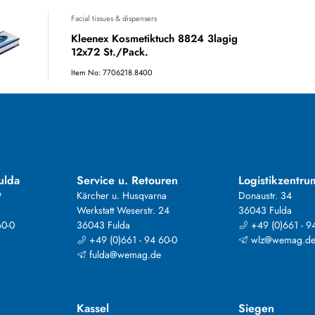
Facial tissues & dispensers
Kleenex Kosmetiktuch 8824 3lagig
12x72 St./Pack.
Item No: 7706218.8400
ulda
Service u. Retouren
Logistikzentru
9
Kärcher u. Husqvarna
Donaustr. 34
Werkstatt Weserstr. 24
36043 Fulda
60-0
36043 Fulda
+49 (0)661 - 9
+49 (0)661 - 94 60-0
wlz@wemag.d
fulda@wemag.de
Kassel
Siegen