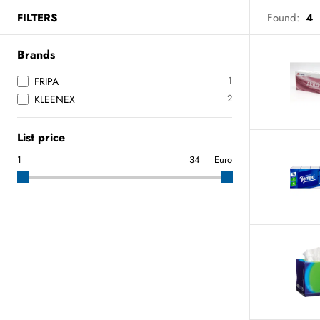
FILTERS
Found:
4
Brands
1
FRIPA
2
KLEENEX
List price
Euro