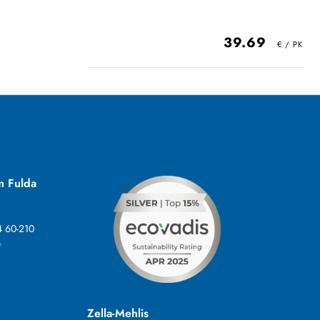
39.69
m Fulda
4 60-210
e
Zella-Mehlis