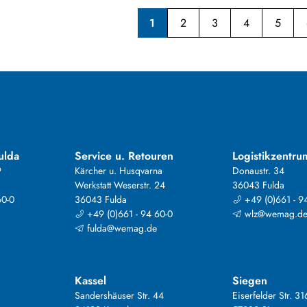
1
2
3
4
5
ulda
Service u. Retouren
Logistikzentru
9
Kärcher u. Husqvarna
Donaustr. 34
Werkstatt Weserstr. 24
36043 Fulda
60-0
36043 Fulda
+49 (0)661 - 9
+49 (0)661 - 94 60-0
wlz@wemag.d
fulda@wemag.de
Kassel
Siegen
Sandershäuser Str. 44
Eiserfelder Str. 31