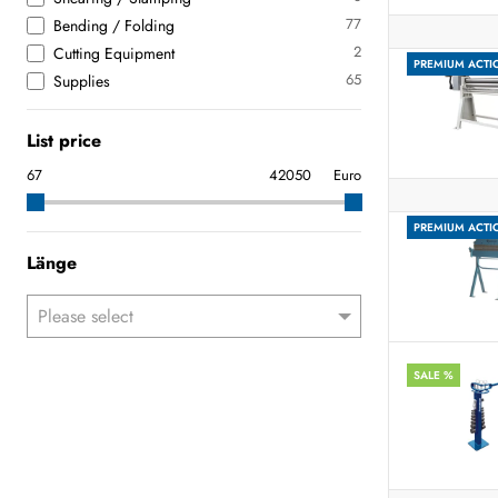
77
Bending / Folding
2
Cutting Equipment
PREMIUM ACTI
65
Supplies
List price
Euro
PREMIUM ACTI
Länge
SALE %