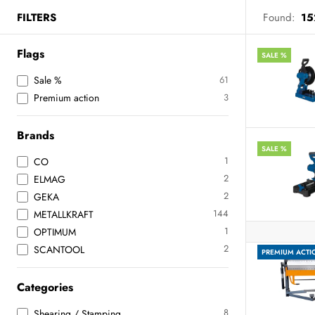
FILTERS
Found:
15
Flags
SALE %
Sale %
61
Premium action
3
Brands
SALE %
1
CO
2
ELMAG
2
GEKA
144
METALLKRAFT
1
OPTIMUM
2
SCANTOOL
PREMIUM ACTI
Categories
8
Shearing / Stamping