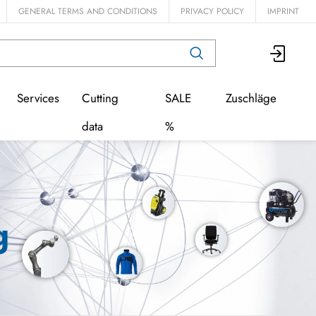
GENERAL TERMS AND CONDITIONS
PRIVACY POLICY
IMPRINT
Services
Cutting
SALE
Zuschläge
data
%
g