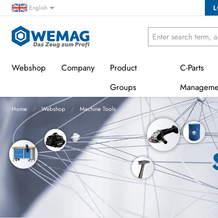
L
English
Webshop
Company
Product
C-Parts
Groups
Manageme
Home
Webshop
Machine Tools