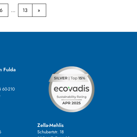
6
13
m Fulda
4 60-210
e
Zella-Mehlis
6
Schubertstr. 18