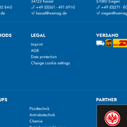
34123 Kassel
57080 Siegen
02 84-0
+49 (0)561 - 491 691-0
+49 (0)271 - 8
.de
kassel@wemag.de
siegen@wemag
HODS
LEGAL
VERSAND
Imprint
AGB
Data protection
Change cookie settings
UPS
PARTNER
Fluidtechnik
Antriebstechnik
Chemie