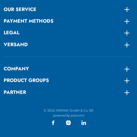
OUR SERVICE
Togg
PAYMENT METHODS
Togg
LEGAL
Togg
VERSAND
Togg
COMPANY
Togg
PRODUCT GROUPS
Togg
PARTNER
Togg
© 2026 WEMAG GmbH & Co. KG
powered by polynorm