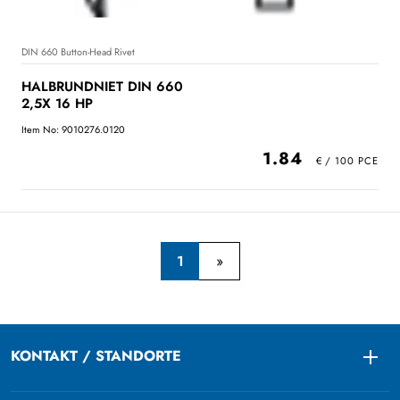
DIN 660 Button-Head Rivet
HALBRUNDNIET DIN 660
2,5X 16 HP
Item No: 9010276.0120
1.84
1
KONTAKT / STANDORTE
Togg