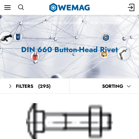
Home
Webshop
Fastening Technology
Rivet Technology
DIN 660 Button-Head Rivet
FILTERS
(295)
SORTING