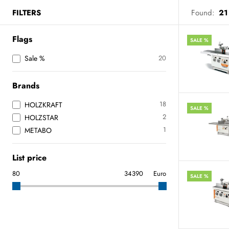
FILTERS
Found:
21
Flags
SALE %
Sale %
20
Brands
18
HOLZKRAFT
SALE %
2
HOLZSTAR
1
METABO
List price
Euro
SALE %