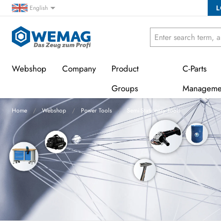
L
English
Webshop
Company
Product
C-Parts
Groups
Manageme
Home
Webshop
Power Tools
Semi-Stationary Tools