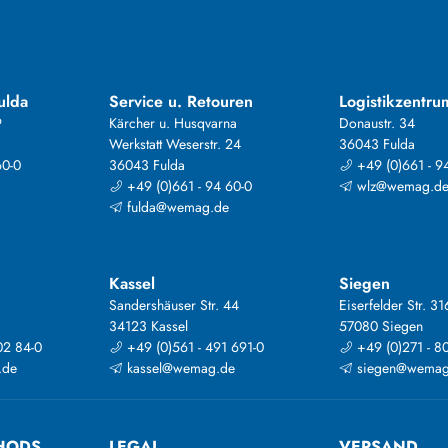
ulda
Service u. Retouren
Logistikzentru
9
Kärcher u. Husqvarna
Donaustr. 34
Werkstatt Weserstr. 24
36043 Fulda
60-0
36043 Fulda
+49 (0)661 - 9
+49 (0)661 - 94 60-0
wlz@wemag.d
fulda@wemag.de
Kassel
Siegen
Sandershäuser Str. 44
Eiserfelder Str. 31
34123 Kassel
57080 Siegen
02 84-0
+49 (0)561 - 491 691-0
+49 (0)271 - 8
.de
kassel@wemag.de
siegen@wemag
HODS
LEGAL
VERSAND