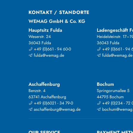
KONTAKT / STANDORTE
WEMAG GmbH & Co. KG
Hauptsitz Fulda
Ladengeschäft F
Weserstr. 24
Heidelsteinstr. 17–1
36043 Fulda
36043 Fulda
+49 (0)661 - 94 60-0
+49 (0)661 - 94 
fulda@wemag.de
fulda@wemag.de
Aschaffenburg
Bochum
Benzstr. 4
Springorumallee 5
63741 Aschaffenburg
44795 Bochum
+49 (0)6021 - 34 79-0
+49 (0)234 - 72 
aschaffenburg@wemag.de
bochum@wemag
OUR SERVICE
PAYMENT MET