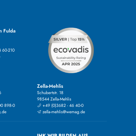
m Fulda
4 60-210
e
Zella-Mehlis
6
Schubertstr. 18
98544 Zella-Mehlis
00 898-0
+49 (0)3682 - 46 40-0
.de
zella-mehlis@wemag.de
IHK WIR BILDEN AUS