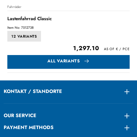
Fahrräder
Lastenfahrrad Classic
Item No: 7512738
12 VARIANTS
1,297.10
ALL VARIANTS
KONTAKT / STANDORTE
Togg
OUR SERVICE
Togg
PAYMENT METHODS
Togg