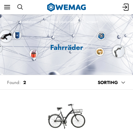
Home
Webshop
Business Equipment
Transport
Fahrräder
Found:
2
SORTING