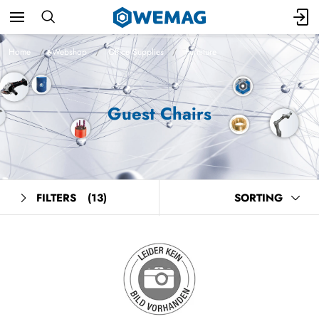
Home
Webshop
Office Supplies
Furniture
Guest Chairs
FILTERS
(13)
SORTING