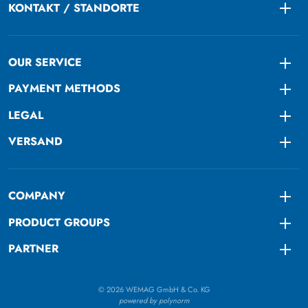
KONTAKT / STANDORTE
Togg
OUR SERVICE
Togg
PAYMENT METHODS
Togg
LEGAL
Togg
VERSAND
Togg
COMPANY
Togg
PRODUCT GROUPS
Togg
PARTNER
Togg
© 2026 WEMAG GmbH & Co. KG
powered by polynorm