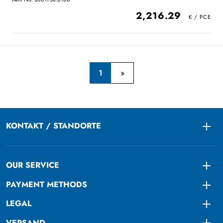
2,216.29
1
KONTAKT / STANDORTE
Togg
OUR SERVICE
Togg
PAYMENT METHODS
Togg
LEGAL
Togg
VERSAND