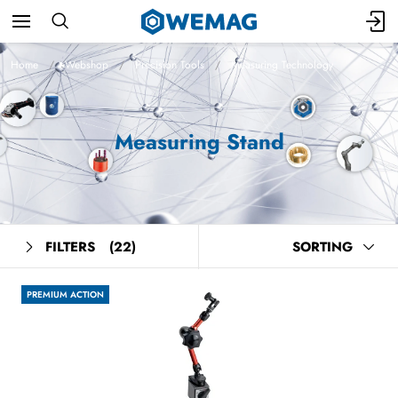
Home
Webshop
Precision Tools
Measuring Technology
Measuring Stand
FILTERS
(22)
SORTING
PREMIUM ACTION