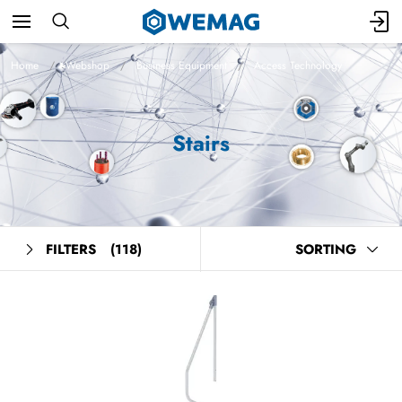
Home
Webshop
Business Equipment
Access Technology
Stairs
FILTERS
(118)
SORTING