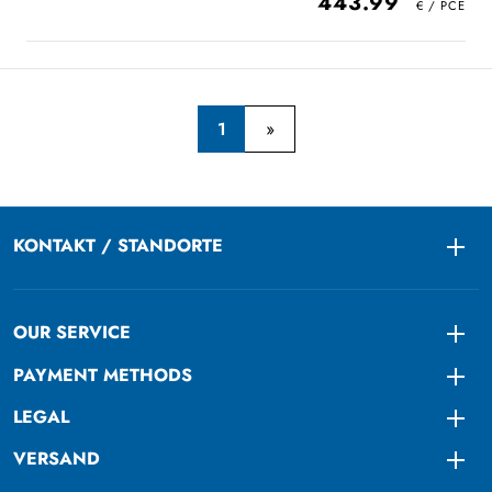
443.99
1
KONTAKT / STANDORTE
Togg
OUR SERVICE
Togg
PAYMENT METHODS
Togg
LEGAL
Togg
VERSAND
Togg