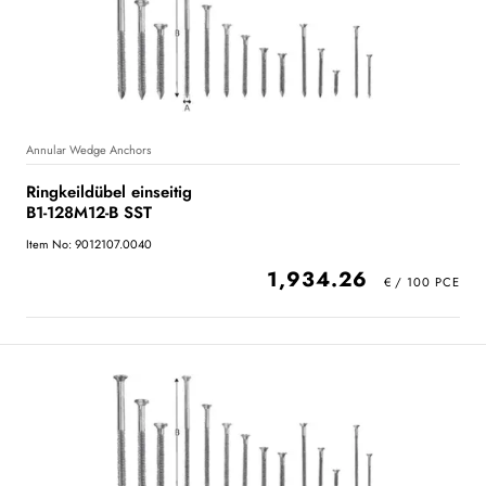
Annular Wedge Anchors
Ringkeildübel einseitig
B1-128M12-B SST
Item No: 9012107.0040
1,934.26