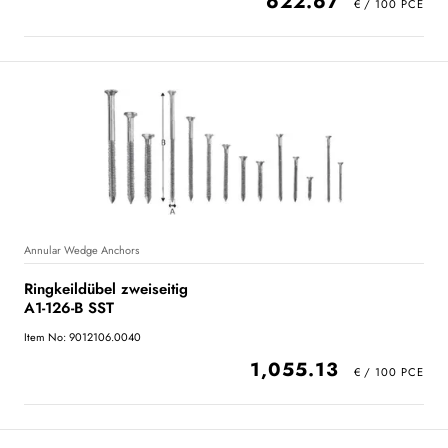
622.67
Annular Wedge Anchors
Ringkeildübel zweiseitig
A1-126-B SST
Item No: 9012106.0040
1,055.13