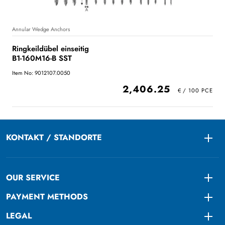
Annular Wedge Anchors
Ringkeildübel einseitig
B1-160M16-B SST
Item No: 9012107.0050
2,406.25
KONTAKT / STANDORTE
Togg
OUR SERVICE
Togg
PAYMENT METHODS
Togg
LEGAL
Togg