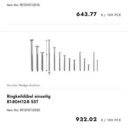
Item No: 9012107.0010
643.77
Annular Wedge Anchors
Ringkeildübel einseitig
B1-80M12-B SST
Item No: 9012107.0020
932.02