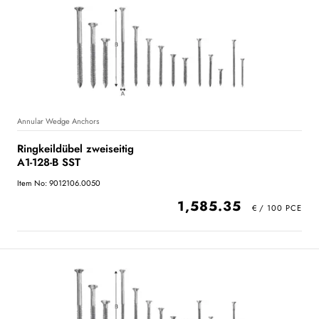
Annular Wedge Anchors
Ringkeildübel zweiseitig
A1-128-B SST
Item No: 9012106.0050
1,585.35