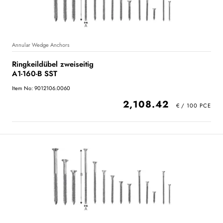
Annular Wedge Anchors
Ringkeildübel zweiseitig
A1-160-B SST
Item No: 9012106.0060
2,108.42