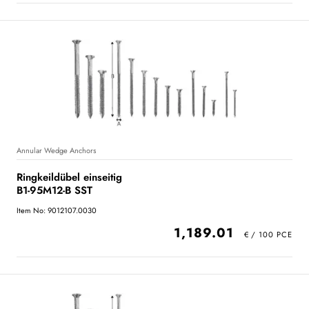
Annular Wedge Anchors
Ringkeildübel einseitig
B1-95M12-B SST
Item No: 9012107.0030
1,189.01