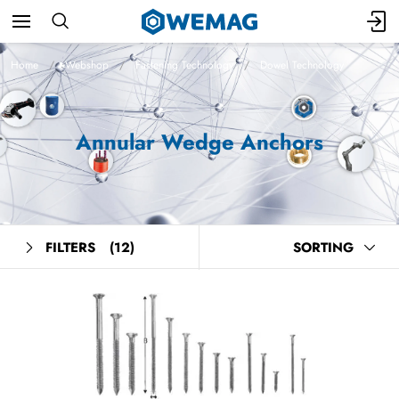
Home
Webshop
Fastening Technology
Dowel Technology
Annular Wedge Anchors
FILTERS
(12)
SORTING