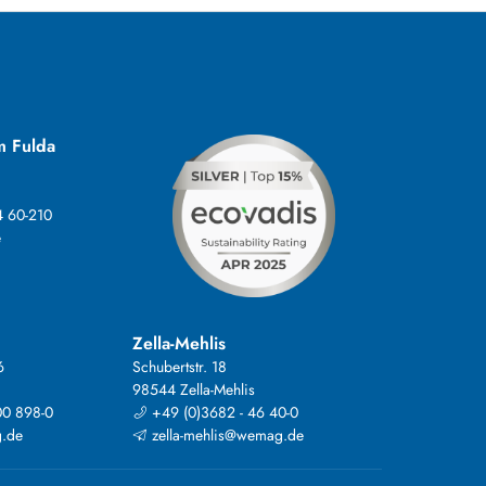
m Fulda
4 60-210
e
Zella-Mehlis
6
Schubertstr. 18
98544 Zella-Mehlis
00 898-0
+49 (0)3682 - 46 40-0
.de
zella-mehlis@wemag.de