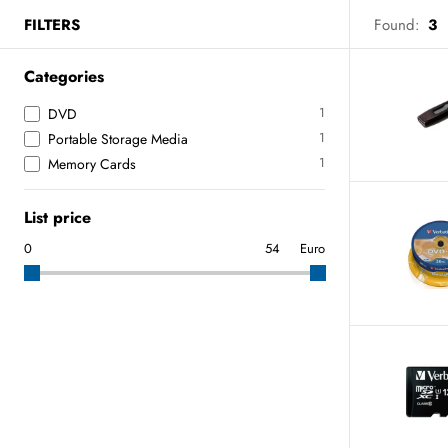
FILTERS
Found:
3
Categories
1
DVD
1
Portable Storage Media
1
Memory Cards
List price
Euro