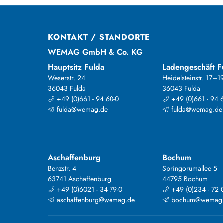
KONTAKT / STANDORTE
WEMAG GmbH & Co. KG
Hauptsitz Fulda
Ladengeschäft F
Weserstr. 24
Heidelsteinstr. 17–1
36043 Fulda
36043 Fulda
+49 (0)661 - 94 60-0
+49 (0)661 - 94 
fulda@wemag.de
fulda@wemag.de
Aschaffenburg
Bochum
Benzstr. 4
Springorumallee 5
63741 Aschaffenburg
44795 Bochum
+49 (0)6021 - 34 79-0
+49 (0)234 - 72 
aschaffenburg@wemag.de
bochum@wemag