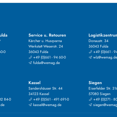
ulda
Service u. Retouren
Logistikzentru
9
Kärcher u. Husqvarna
Donaustr. 34
Werkstatt Weserstr. 24
36043 Fulda
60-0
36043 Fulda
+49 (0)661 - 9
+49 (0)661 - 94 60-0
wlz@wemag.d
fulda@wemag.de
Kassel
Siegen
Sandershäuser Str. 44
Eiserfelder Str. 31
34123 Kassel
57080 Siegen
02 84-0
+49 (0)561 - 491 691-0
+49 (0)271 - 8
.de
kassel@wemag.de
siegen@wemag