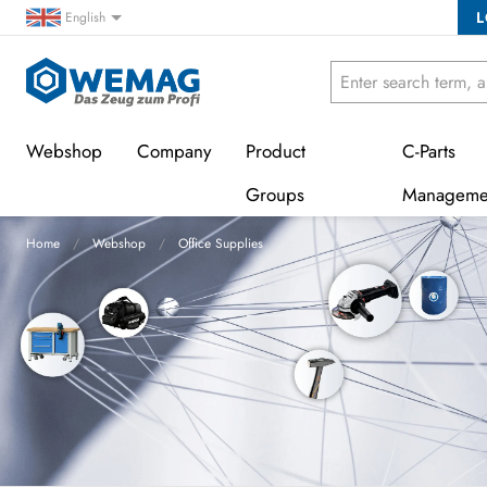
L
English
Webshop
Company
Product
C-Parts
Groups
Manageme
Home
Webshop
Office Supplies