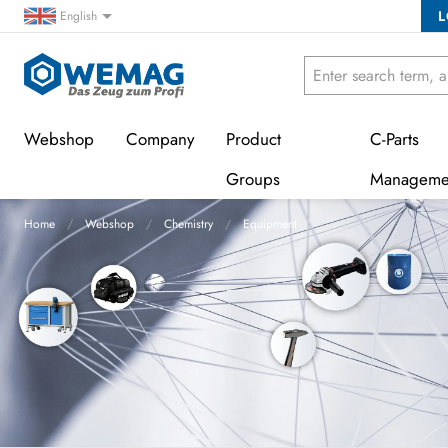
L
English
Webshop
Company
Product
C-Parts
Groups
Manageme
Home
Webshop
Chemistry
Equipment