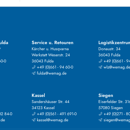
ulda
Service u. Retouren
Logistikzentru
9
Kärcher u. Husqvarna
Donaustr. 34
Werkstatt Weserstr. 24
36043 Fulda
60-0
36043 Fulda
+49 (0)661 - 9
+49 (0)661 - 94 60-0
wlz@wemag.d
fulda@wemag.de
Kassel
Siegen
Sandershäuser Str. 44
Eiserfelder Str. 31
34123 Kassel
57080 Siegen
02 84-0
+49 (0)561 - 491 691-0
+49 (0)271 - 8
.de
kassel@wemag.de
siegen@wemag