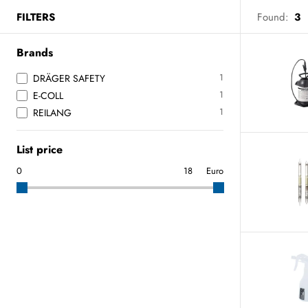
FILTERS
Found:
3
Brands
1
DRÄGER SAFETY
1
E-COLL
1
REILANG
List price
Euro