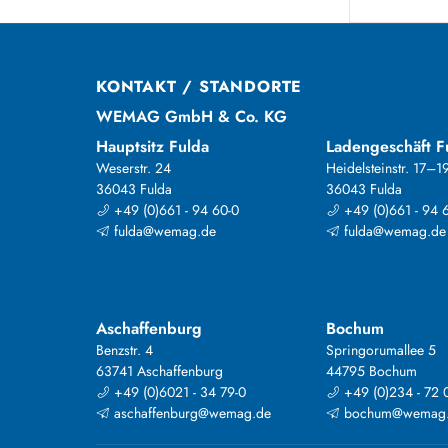
KONTAKT / STANDORTE
WEMAG GmbH & Co. KG
Hauptsitz Fulda
Ladengeschäft F
Weserstr. 24
Heidelsteinstr. 17–1
36043 Fulda
36043 Fulda
+49 (0)661 - 94 60-0
+49 (0)661 - 94 
fulda@wemag.de
fulda@wemag.de
Aschaffenburg
Bochum
Benzstr. 4
Springorumallee 5
63741 Aschaffenburg
44795 Bochum
+49 (0)6021 - 34 79-0
+49 (0)234 - 72 
aschaffenburg@wemag.de
bochum@wemag