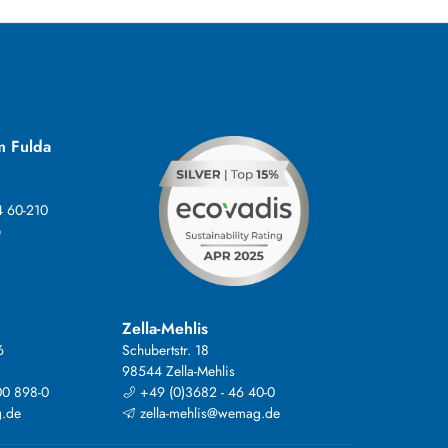
m Fulda
4 60-210
e
Zella-Mehlis
6
Schubertstr. 18
98544 Zella-Mehlis
00 898-0
+49 (0)3682 - 46 40-0
.de
zella-mehlis@wemag.de