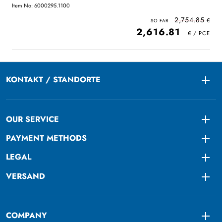
Item No: 6000295.1100
2,754.85
2,616.81
KONTAKT / STANDORTE
Togg
OUR SERVICE
Togg
PAYMENT METHODS
Togg
LEGAL
Togg
VERSAND
Togg
COMPANY
Togg