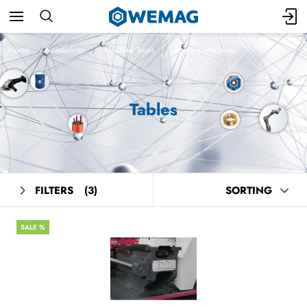
Home
Webshop
Machine Tools
Turning Machines
Tables
FILTERS
(3)
SORTING
SALE %