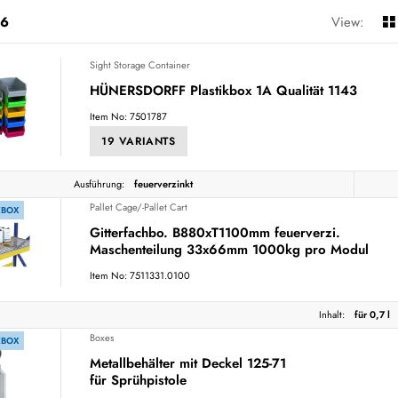
6
View:
Sight Storage Container
HÜNERSDORFF Plastikbox 1A Qualität 1143
Item No: 7501787
19 VARIANTS
Ausführung:
feuerverzinkt
Pallet Cage/-Pallet Cart
EBOX
Gitterfachbo. B880xT1100mm feuerverzi.
Maschenteilung 33x66mm 1000kg pro Modul
Item No: 7511331.0100
Inhalt:
für 0,7 l
Boxes
EBOX
Metallbehälter mit Deckel 125-71
für Sprühpistole