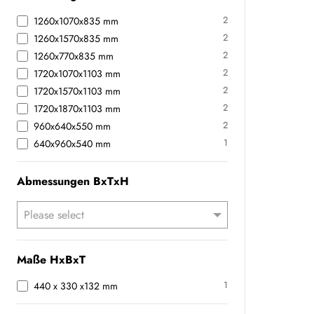
2
1260x1070x835 mm
2
1260x1570x835 mm
2
1260x770x835 mm
2
1720x1070x1103 mm
2
1720x1570x1103 mm
2
1720x1870x1103 mm
2
960x640x550 mm
1
640x960x540 mm
Abmessungen BxTxH
Maße HxBxT
1
440 x 330 x132 mm