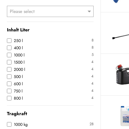
Inhalt Liter
8
250 l
8
400 l
5
1000 l
4
1500 l
4
2000 l
4
500 l
4
600 l
4
750 l
4
800 l
Tragkraft
28
1000 kg