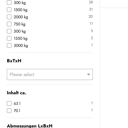
28
300 kg
21
1500 kg
20
2000 kg
11
750 kg
5
500 kg
2
1350 kg
1
3000 kg
BxTxH
Inhalt ca.
1
63 l
1
70 l
Abmessungen LxBxH