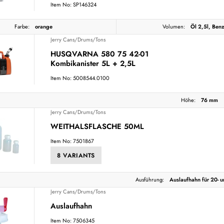
Item No: SP146324
Farbe:
orange
Volumen:
Öl 2,5l, Benz
Jerry Cans/Drums/Tons
HUSQVARNA 580 75 42-01
Kombikanister 5L + 2,5L
Item No: 5008544.0100
Höhe:
76 mm
Jerry Cans/Drums/Tons
WEITHALSFLASCHE 50ML
Item No: 7501867
8 VARIANTS
Ausführung:
Auslaufhahn für 20- u
Jerry Cans/Drums/Tons
Auslaufhahn
Item No: 7506345