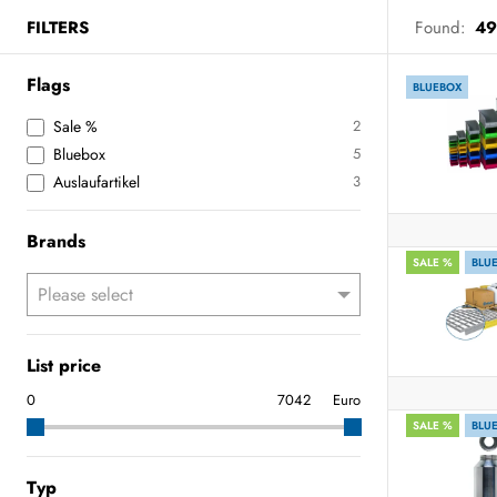
FILTERS
Found:
49
Flags
BLUEBOX
Sale %
2
Bluebox
5
Auslaufartikel
3
Brands
SALE %
BLU
List price
Euro
SALE %
BLU
Typ