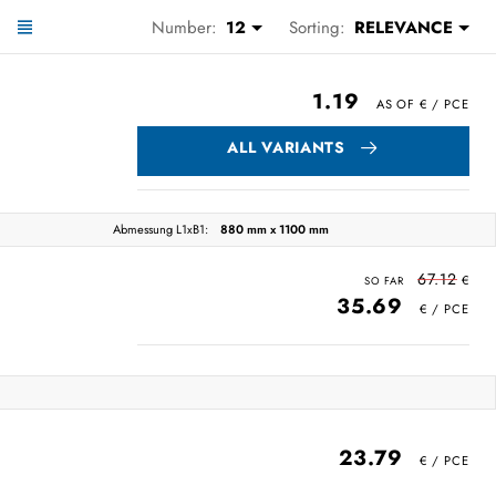
Number:
12
Sorting:
RELEVANCE
1.19
ALL VARIANTS
Abmessung L1xB1:
880 mm x 1100 mm
67.12
35.69
23.79