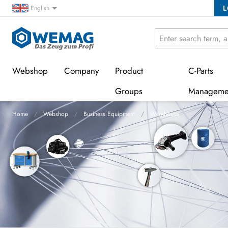
L
English
Webshop
Company
Product
C-Parts
Groups
Manageme
Home
Webshop
Business Equipment
Warehouse