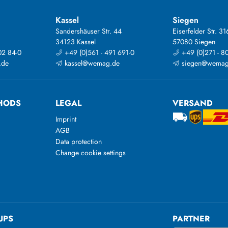
Kassel
Siegen
Sandershäuser Str. 44
Eiserfelder Str. 31
34123 Kassel
57080 Siegen
02 84-0
+49 (0)561 - 491 691-0
+49 (0)271 - 8
.de
kassel@wemag.de
siegen@wemag
HODS
LEGAL
VERSAND
Imprint
AGB
Data protection
Change cookie settings
UPS
PARTNER