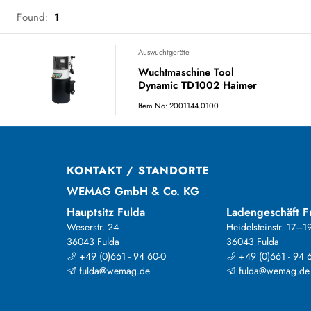
Found:
1
Auswuchtgeräte
Wuchtmaschine Tool
Dynamic TD1002 Haimer
Item No: 2001144.0100
KONTAKT / STANDORTE
WEMAG GmbH & Co. KG
Hauptsitz Fulda
Ladengeschäft F
Weserstr. 24
Heidelsteinstr. 17–1
36043 Fulda
36043 Fulda
+49 (0)661 - 94 60-0
+49 (0)661 - 94 
fulda@wemag.de
fulda@wemag.de