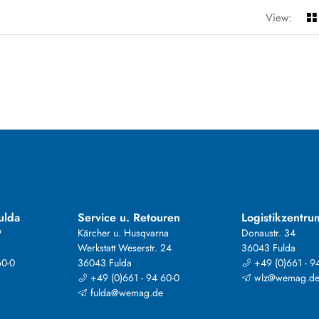
View:
ulda
Service u. Retouren
Logistikzentru
9
Kärcher u. Husqvarna
Donaustr. 34
Werkstatt Weserstr. 24
36043 Fulda
60-0
36043 Fulda
+49 (0)661 - 9
+49 (0)661 - 94 60-0
wlz@wemag.d
fulda@wemag.de