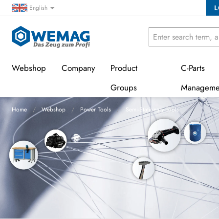
L
English
Webshop
Company
Product
C-Parts
Groups
Manageme
Home
Webshop
Power Tools
Semi-Stationary Tools