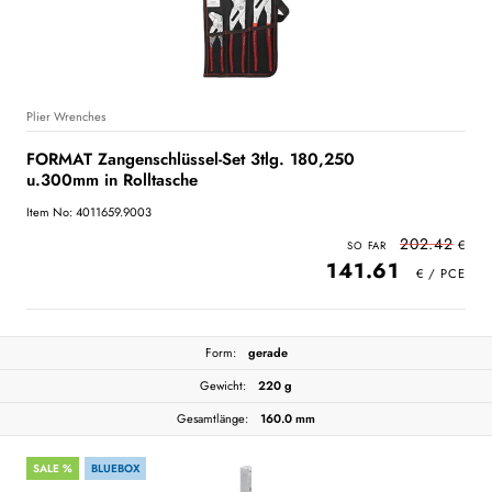
Plier Wrenches
FORMAT Zangenschlüssel-Set 3tlg. 180,250
u.300mm in Rolltasche
Item No: 4011659.9003
202.42
141.61
Form:
gerade
Gewicht:
220 g
Gesamtlänge:
160.0 mm
SALE %
BLUEBOX