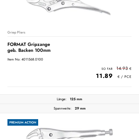
Griep Pliers
FORMAT Gripzange
geb. Backen 100mm
Item No: 4011568.0100
14.93
11.89
Länge:
125 mm
Spannweite:
29 mm
PREMIUM ACTION