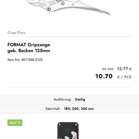
Griep Pliers
FORMAT Gripzange
geb. Backen 125mm
Item No: 4011568.0125
13.77
10.70
Ausführung:
3-teilig
Satzinhalt:
180; 250; 300 mm
SALE %