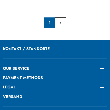
1
KONTAKT / STANDORTE
Togg
OUR SERVICE
Togg
PAYMENT METHODS
Togg
LEGAL
Togg
VERSAND
Togg