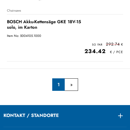
Chainsaws
BOSCH Akku-Kettensäge GKE 18V-15
solo, im Karton
Item No: 5004105.1000
292.74
234.42
1
KONTAKT / STANDORTE
Togg