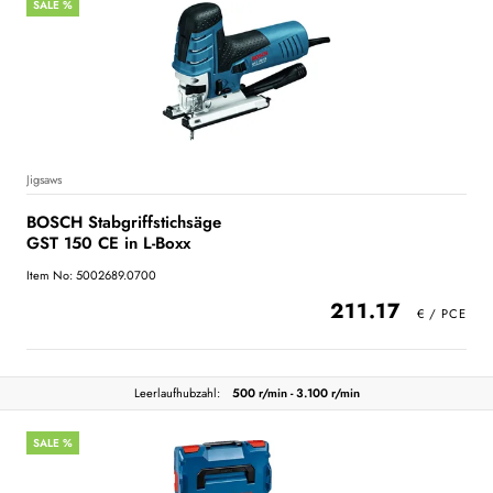
SALE %
Jigsaws
BOSCH Stabgriffstichsäge
GST 150 CE in L-Boxx
Item No: 5002689.0700
211.17
Leerlaufhubzahl:
500 r/min - 3.100 r/min
SALE %