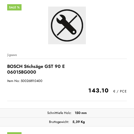
SALE %
Jigsaws
BOSCH Stichsäge GST 90 E
060158G000
Item No: 5002689.0400
143.10
Schnitttiefe Holz:
150 mm
Bruttogewicht:
5,39 Kg