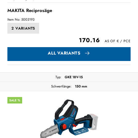
MAKITA Reciprosäge
Item No: 5003193
2 VARIANTS
170.16
ALL VARIANTS
Typ:
GKE 18V-15
Schwertlänge:
150 mm
SALE %