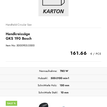
Handheld Circular Saw
Handkreissäge
GKS 190 Bosch
Item No: 5000905.0500
161.66
Nennaufnahme:
780 W
Hubzahl:
500-3100 min-1
Schnitttiefe Holz:
150 mm
Schnitttiefe Stahl:
10 mm
SALE %