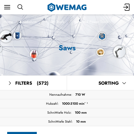
Home
Webshop
Power Tools
Handheld Power Tools
Saws
FILTERS
(572)
SORTING
Nennaufnahme:
710 W
Hubzahl:
1000-3100 min⁻ ¹
Schnitttiefe Holz:
100 mm
Schnitttiefe Stahl:
10 mm