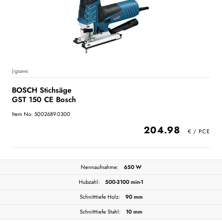
Jigsaws
BOSCH Stichsäge
GST 150 CE Bosch
Item No: 5002689.0300
204.98
Nennaufnahme:
650 W
Hubzahl:
500-3100 min-1
Schnitttiefe Holz:
90 mm
Schnitttiefe Stahl:
10 mm