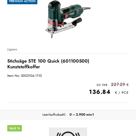
PREMIUM ACTION
Jigsaws
Stichsäge STE 100 Quick (601100500)
Kunststoffkoffer
Item No: 5002106.1110
227.29
136.84
Leerlaufhubzahl:
0 – 2.900 min-1
SALE %