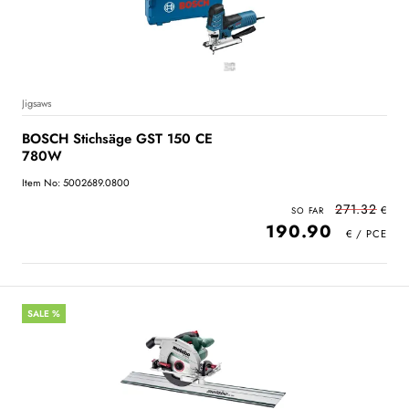
Jigsaws
BOSCH Stichsäge GST 150 CE
780W
Item No: 5002689.0800
271.32
190.90
SALE %