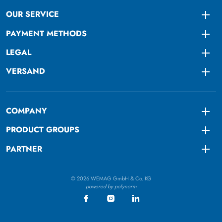
OUR SERVICE
Togg
PAYMENT METHODS
Togg
LEGAL
Togg
VERSAND
Togg
COMPANY
Togg
PRODUCT GROUPS
Togg
PARTNER
Togg
© 2026 WEMAG GmbH & Co. KG
powered by polynorm