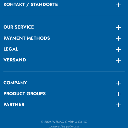
KONTAKT / STANDORTE
Togg
OUR SERVICE
Togg
PAYMENT METHODS
Togg
LEGAL
Togg
VERSAND
Togg
COMPANY
Togg
PRODUCT GROUPS
Togg
PARTNER
Togg
© 2026 WEMAG GmbH & Co. KG
powered by polynorm