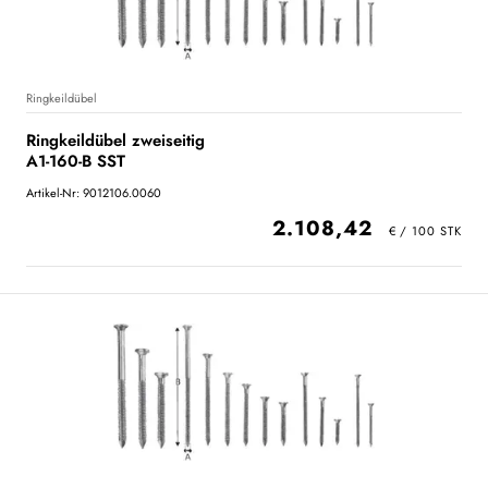
Ringkeildübel
Ringkeildübel zweiseitig
A1-160-B SST
Artikel-Nr: 9012106.0060
2.108,42