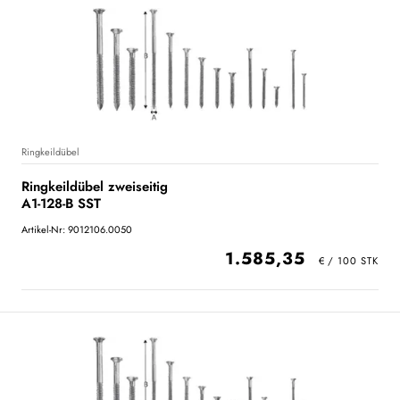
Ringkeildübel
Ringkeildübel zweiseitig
A1-128-B SST
Artikel-Nr: 9012106.0050
1.585,35