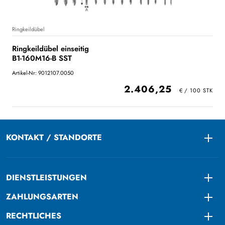
Ringkeildübel
Ringkeildübel einseitig
B1-160M16-B SST
Artikel-Nr: 9012107.0050
2.406,25
KONTAKT / STANDORTE
Togg
DIENSTLEISTUNGEN
Togg
ZAHLUNGSARTEN
Togg
RECHTLICHES
Togg