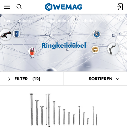
Start
Webshop
Befestigungstechnik
Dübeltechnik
Ringkeildübel
FILTER
(12)
SORTIEREN