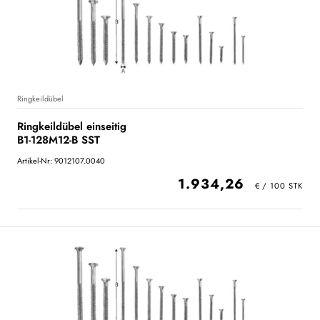
Ringkeildübel
Ringkeildübel einseitig
B1-128M12-B SST
Artikel-Nr: 9012107.0040
1.934,26