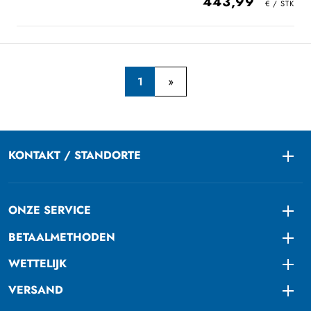
443,99
1
KONTAKT / STANDORTE
Togg
ONZE SERVICE
Togg
BETAALMETHODEN
Togg
WETTELIJK
Togg
VERSAND
Togg