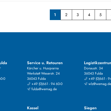
1
2
3
4
5
ulda
Service u. Retouren
Logistikzentru
9
Kärcher u. Husqvarna
Donaustr. 34
Werkstatt Weserstr. 24
36043 Fulda
60-0
36043 Fulda
+49 (0)661 - 9
+49 (0)661 - 94 60-0
wlz@wemag.d
fulda@wemag.de
Kassel
Siegen