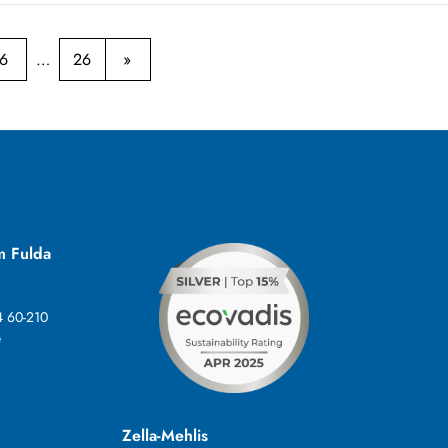
6
26
m Fulda
4 60-210
e
Zella-Mehlis