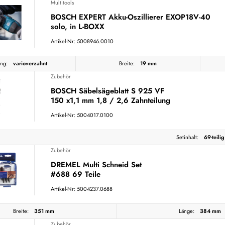
Multitools
BOSCH EXPERT Akku-Oszillierer EXOP18V-40
solo, in L-BOXX
Artikel-Nr: 5008946.0010
ng:
varioverzahnt
Breite:
19 mm
Zubehör
BOSCH Säbelsägeblatt S 925 VF
150 x1,1 mm 1,8 / 2,6 Zahnteilung
Artikel-Nr: 5004017.0100
Setinhalt:
69-teilig
Zubehör
DREMEL Multi Schneid Set
#688 69 Teile
Artikel-Nr: 5004237.0688
Breite:
351 mm
Länge:
384 mm
Zubehör