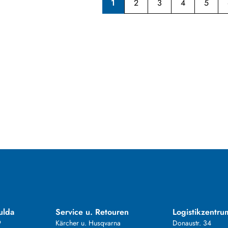
1
2
3
4
5
ulda
Service u. Retouren
Logistikzentru
9
Kärcher u. Husqvarna
Donaustr. 34