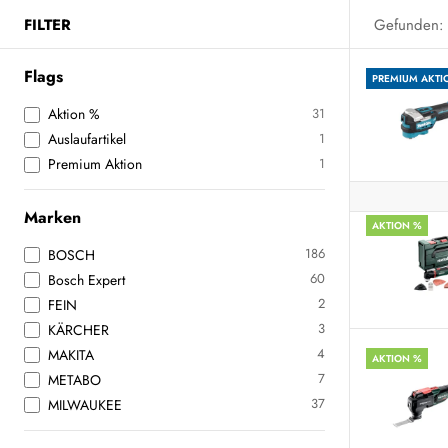
FILTER
Gefunden:
Flags
PREMIUM AKTI
Aktion %
31
Auslaufartikel
1
Premium Aktion
1
Marken
AKTION %
186
BOSCH
60
Bosch Expert
2
FEIN
3
KÄRCHER
4
MAKITA
AKTION %
7
METABO
37
MILWAUKEE