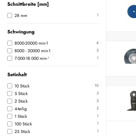
Schnittbreite [mm]
1
28 mm
Schwingung
4
8000-20000 min-1
2
8000 - 20000 min-1
1
7.000-18.000 min-¹
Setinhalt
10
10 Stück
3
5 Stück
2
2 Stück
2
4-teilig
1
1 Stück
1
100 Stück
1
25 Stück