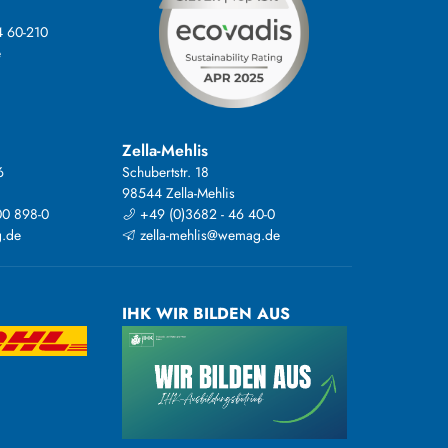
4 60-210
e
Zella-Mehlis
6
Schubertstr. 18
98544 Zella-Mehlis
00 898-0
+49 (0)3682 - 46 40-0
.de
zella-mehlis@wemag.de
IHK WIR BILDEN AUS