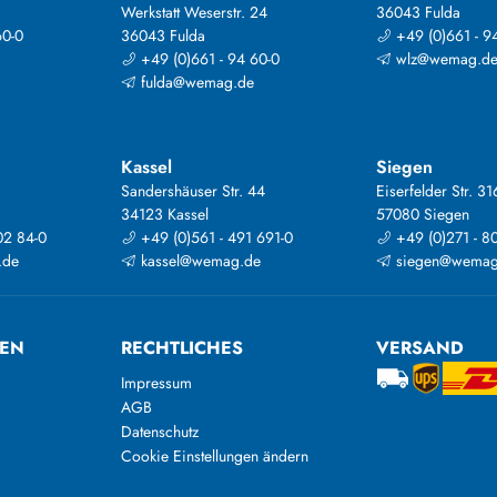
Werkstatt Weserstr. 24
36043 Fulda
60-0
36043 Fulda
+49 (0)661 - 9
+49 (0)661 - 94 60-0
wlz@wemag.d
fulda@wemag.de
Kassel
Siegen
Sandershäuser Str. 44
Eiserfelder Str. 31
34123 Kassel
57080 Siegen
02 84-0
+49 (0)561 - 491 691-0
+49 (0)271 - 8
.de
kassel@wemag.de
siegen@wemag
TEN
RECHTLICHES
VERSAND
Impressum
AGB
Datenschutz
Cookie Einstellungen ändern