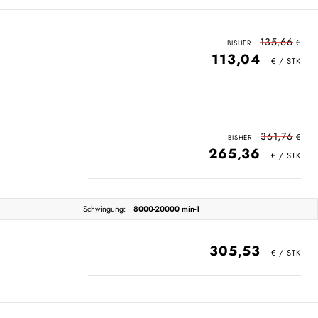
135,66
113,04
361,76
265,36
Schwingung:
8000-20000 min-1
305,53