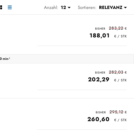
Anzahl:
12
Sortieren:
RELEVANZ
283,22
188,01
0 min-¹
282,03
202,29
295,12
260,60