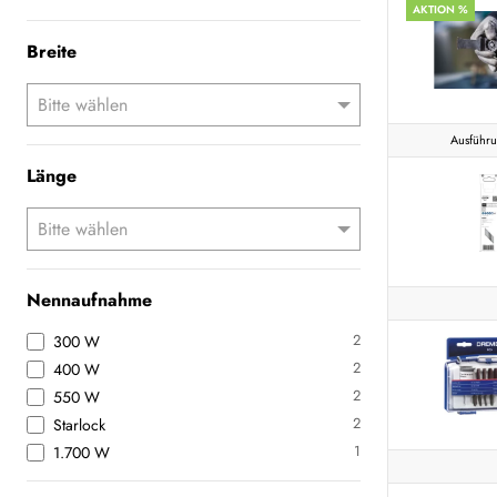
AKTION %
Breite
Ausführu
Länge
Nennaufnahme
2
300 W
2
400 W
2
550 W
2
Starlock
1
1.700 W