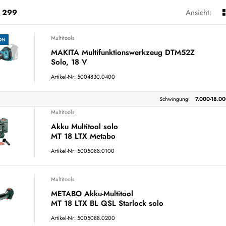
299
Ansicht:
Multitools
ON
MAKITA Multifunktionswerkzeug DTM52Z
Solo, 18 V
Artikel-Nr: 5004830.0400
Schwingung:
7.000-18.00
Multitools
Akku Multitool solo
MT 18 LTX Metabo
Artikel-Nr: 5005088.0100
Multitools
METABO Akku-Multitool
MT 18 LTX BL QSL Starlock solo
Artikel-Nr: 5005088.0200