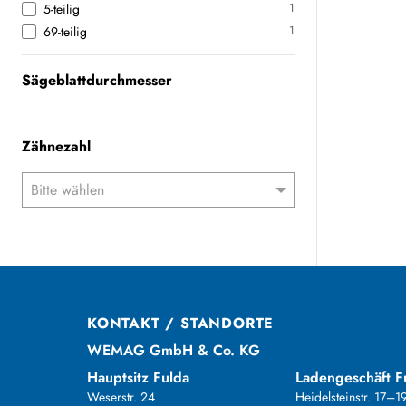
1
5-teilig
1
69-teilig
Sägeblattdurchmesser
Zähnezahl
KONTAKT / STANDORTE
WEMAG GmbH & Co. KG
Hauptsitz Fulda
Ladengeschäft F
Weserstr. 24
Heidelsteinstr. 17–1