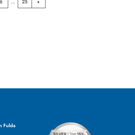
6
25
m Fulda