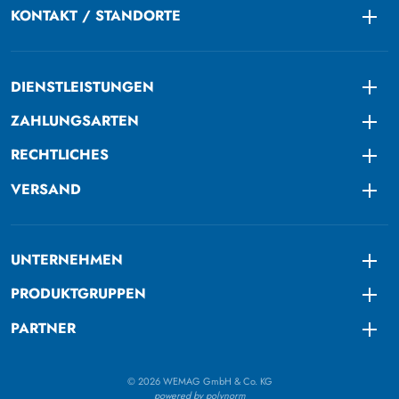
KONTAKT / STANDORTE
Togg
DIENSTLEISTUNGEN
Togg
ZAHLUNGSARTEN
Togg
RECHTLICHES
Togg
VERSAND
Togg
UNTERNEHMEN
Togg
PRODUKTGRUPPEN
Togg
PARTNER
Togg
© 2026 WEMAG GmbH & Co. KG
powered by polynorm