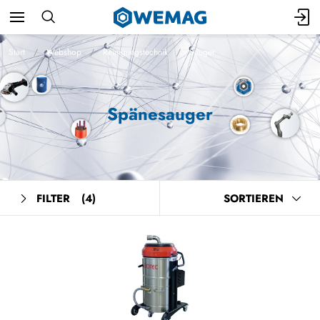
Start
Webshop
Reinigungstechnik
Sauger
Spänesauger
FILTER
(4)
SORTIEREN