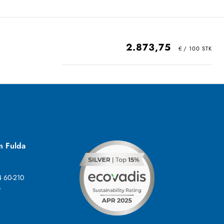
2.873,75
m Fulda
4 60-210
e