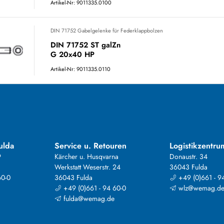
Artikel-Nr: 9011335.0100
DIN 71752 Gabelgelenke für Federklappbolzen
DIN 71752 ST galZn
G 20x40 HP
Artikel-Nr: 9011335.0110
ulda
Service u. Retouren
Logistikzentru
9
Kärcher u. Husqvarna
Donaustr. 34
Werkstatt Weserstr. 24
36043 Fulda
60-0
36043 Fulda
+49 (0)661 - 9
+49 (0)661 - 94 60-0
wlz@wemag.d
fulda@wemag.de