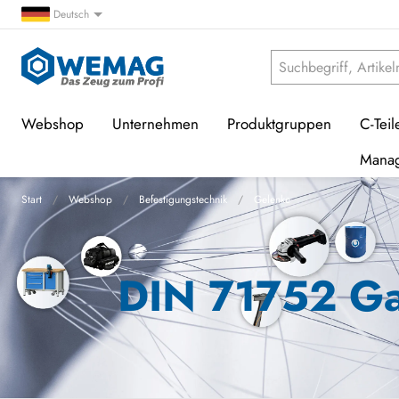
Deutsch
Webshop
Unternehmen
Produktgruppen
C-Teil
Mana
Start
Webshop
Befestigungstechnik
Gelenke
DIN 71752 Ga