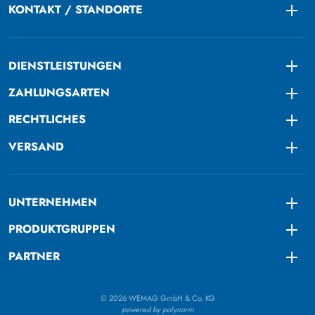
KONTAKT / STANDORTE
Togg
DIENSTLEISTUNGEN
Togg
ZAHLUNGSARTEN
Togg
RECHTLICHES
Togg
VERSAND
Togg
UNTERNEHMEN
Togg
PRODUKTGRUPPEN
Togg
PARTNER
Togg
© 2026 WEMAG GmbH & Co. KG
powered by polynorm