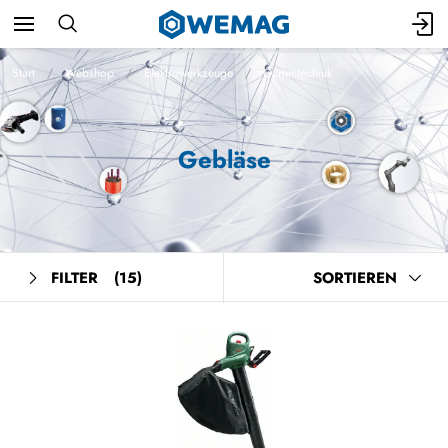
Start
Webshop
Elektrowerkzeuge
Gartentechnik
Gebläse
FILTER
(15)
SORTIEREN