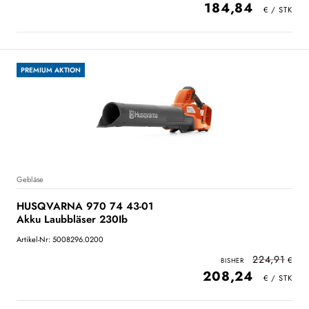
184,84
PREMIUM AKTION
Gebläse
HUSQVARNA 970 74 43-01
Akku Laubbläser 230Ib
Artikel-Nr: 5008296.0200
224,91
208,24