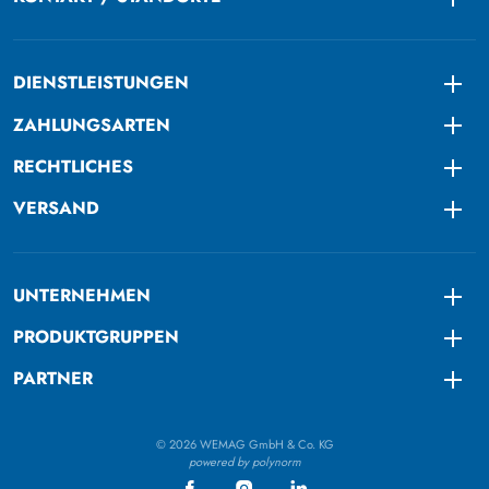
Togg
DIENSTLEISTUNGEN
Togg
ZAHLUNGSARTEN
Togg
RECHTLICHES
Togg
VERSAND
Togg
UNTERNEHMEN
Togg
PRODUKTGRUPPEN
Togg
PARTNER
Togg
© 2026 WEMAG GmbH & Co. KG
powered by polynorm