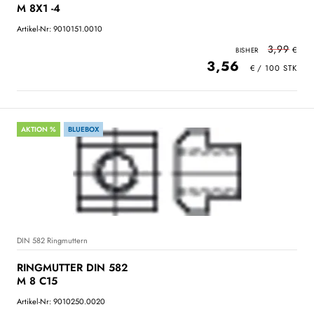
M 8X1 -4
Artikel-Nr: 9010151.0010
3,99
3,56
AKTION %
BLUEBOX
DIN 582 Ringmuttern
RINGMUTTER DIN 582
M 8 C15
Artikel-Nr: 9010250.0020