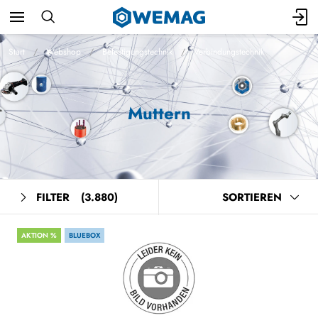
Start
Webshop
Befestigungstechnik
Verbindungstechnik
Muttern
FILTER
(3.880)
SORTIEREN
AKTION %
BLUEBOX