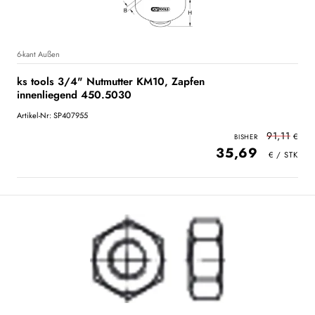
6-kant Außen
ks tools 3/4" Nutmutter KM10, Zapfen
innenliegend 450.5030
Artikel-Nr: SP407955
91,11
35,69