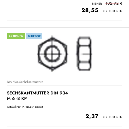
102,92
28,55
AKTION %
BLUEBOX
DIN 934 Sechskantmuttern
SECHSKANTMUTTER DIN 934
M 6 -8 KP
Artikel-Nr: 9010438.0050
2,37