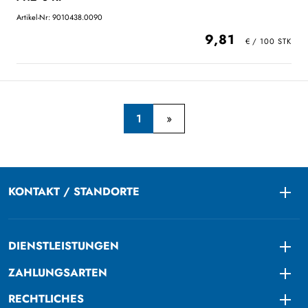
Artikel-Nr: 9010438.0090
9,81
1
KONTAKT / STANDORTE
Togg
DIENSTLEISTUNGEN
Togg
ZAHLUNGSARTEN
Togg
RECHTLICHES
Togg