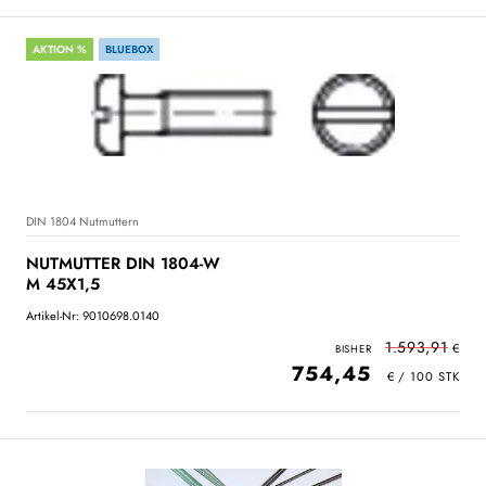
AKTION %
BLUEBOX
DIN 1804 Nutmuttern
NUTMUTTER DIN 1804-W
M 45X1,5
Artikel-Nr: 9010698.0140
1.593,91
754,45