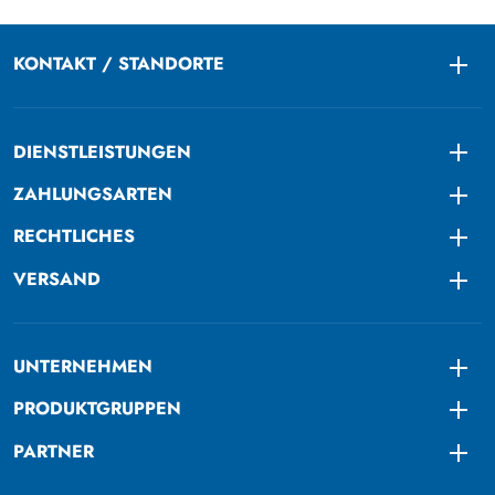
KONTAKT / STANDORTE
Togg
DIENSTLEISTUNGEN
Togg
ZAHLUNGSARTEN
Togg
RECHTLICHES
Togg
VERSAND
Togg
UNTERNEHMEN
Togg
PRODUKTGRUPPEN
Togg
PARTNER
Togg