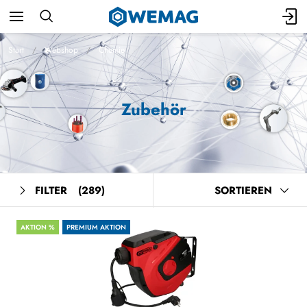
Start
Webshop
Chemie
Zubehör
FILTER
(289)
SORTIEREN
AKTION %
PREMIUM AKTION