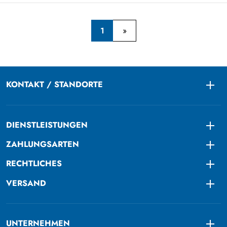
1
KONTAKT / STANDORTE
Togg
DIENSTLEISTUNGEN
Togg
ZAHLUNGSARTEN
Togg
RECHTLICHES
Togg
VERSAND
Togg
UNTERNEHMEN