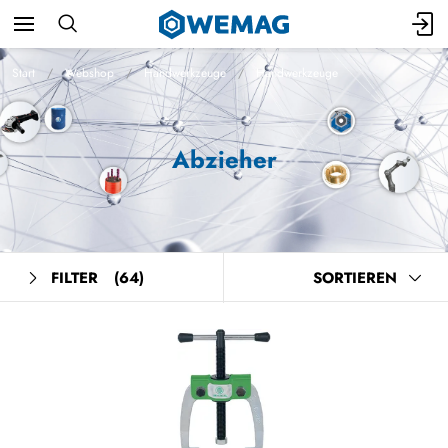
Start
Webshop
Handwerkzeuge
Handwerkzeuge
Abzieher
FILTER
(64)
SORTIEREN