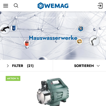
Start
Webshop
Elektrowerkzeuge
Pumptechnik
Hauswasserwerke
FILTER
(21)
SORTIEREN
AKTION %