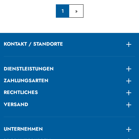
1
KONTAKT / STANDORTE
Togg
DIENSTLEISTUNGEN
Togg
ZAHLUNGSARTEN
Togg
RECHTLICHES
Togg
VERSAND
Togg
UNTERNEHMEN
Togg