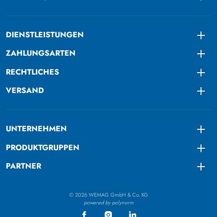
DIENSTLEISTUNGEN
Togg
ZAHLUNGSARTEN
Togg
RECHTLICHES
Togg
VERSAND
Togg
UNTERNEHMEN
Togg
PRODUKTGRUPPEN
Togg
PARTNER
Togg
© 2026 WEMAG GmbH & Co. KG
powered by polynorm