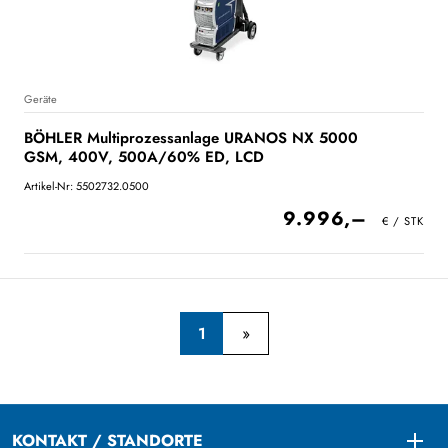
Geräte
BÖHLER Multiprozessanlage URANOS NX 5000
GSM, 400V, 500A/60% ED, LCD
Artikel-Nr: 5502732.0500
9.996,–
1
KONTAKT / STANDORTE
Togg