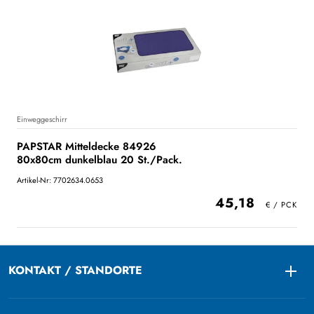
Einweggeschirr
PAPSTAR Mitteldecke 84926
80x80cm dunkelblau 20 St./Pack.
Artikel-Nr: 7702634.0653
45,18
KONTAKT / STANDORTE
Togg