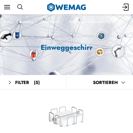
Start
Webshop
Bürobedarf
Büro- & Betriebsausstattung
Einweggeschirr
FILTER
(5)
SORTIEREN