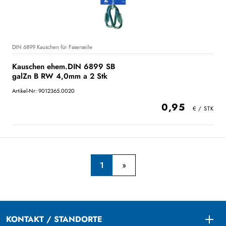
DIN 6899 Kauschen für Faserseile
Kauschen ehem.DIN 6899 SB
galZn B RW 4,0mm a 2 Stk
Artikel-Nr: 9012365.0020
0,95
1
KONTAKT / STANDORTE
Togg