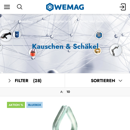
Start
Webshop
Befestigungstechnik
Ketten und Seile
Kauschen & Schäkel
FILTER
(28)
SORTIEREN
A:
10
AKTION %
BLUEBOX