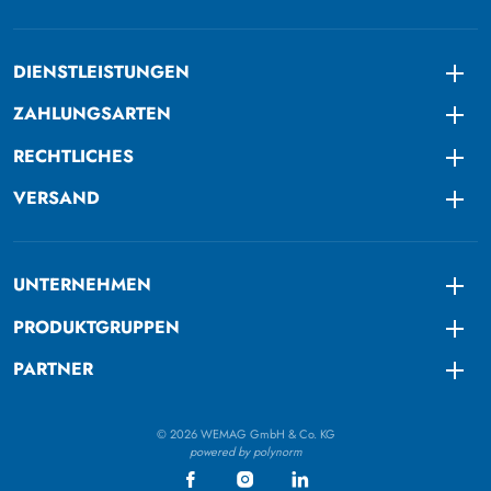
DIENSTLEISTUNGEN
Togg
ZAHLUNGSARTEN
Togg
RECHTLICHES
Togg
VERSAND
Togg
UNTERNEHMEN
Togg
PRODUKTGRUPPEN
Togg
PARTNER
Togg
© 2026 WEMAG GmbH & Co. KG
powered by polynorm