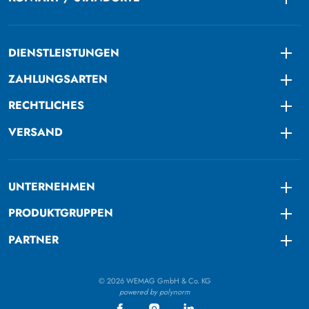
Togg
DIENSTLEISTUNGEN
Togg
ZAHLUNGSARTEN
Togg
RECHTLICHES
Togg
VERSAND
Togg
UNTERNEHMEN
Togg
PRODUKTGRUPPEN
Togg
PARTNER
Togg
© 2026 WEMAG GmbH & Co. KG
powered by polynorm