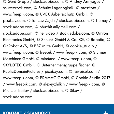
© Gerd Gropp / stock.adobe.com, © Andrey Armyagov /
shutterstock.com, © Schulte Lagerlogistik, © pressfoto /
www.freepik.com, © UVEX Arbeitsschutz GmbH, ©
pixabay.com, © Tomasz Zajda / stock.adobe.com, © Tierney /
stock.adobe.com, © phuchit.a@gmail.com /
stock.adobe.com, © helivideo / stock.adobe.com, © Omron
Electronics GmbH, © Schunk GmbH & Co. KG, © Robotiq, ©
OnRobot A/S, © BBZ Mitte GmbH, © cookie_studio /
www.freepik.com, © freepik / www.freepik.com, © Stürmer
Maschinen GmbH, © mindandi / www.freepik.com, ©
SKYLOTEC GmbH, © Unternehmensgruppe fischer, ©
PublicDomainPictures / pixabay.com, © rawpixel.com /
www.freepik.com, © PRAMAC GmbH, © Cookie Studio 2017
/ www.freepik.com, © alexeyzhilkin / www.freepik.com, ©
Michael Traitov / stock.adobe.com, © Sikov /
stock.adobe.com
KONTAKT / STANDORTE