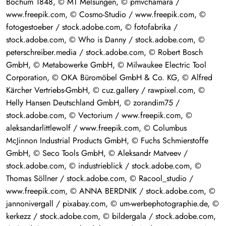
Bochum 1848, © MT Melsungen, © pmvchamara /
www.freepik.com, © Cosmo-Studio / www.freepik.com, ©
fotogestoeber / stock.adobe.com, © fotofabrika /
stock.adobe.com, © Who is Danny / stock.adobe.com, ©
peterschreiber.media / stock.adobe.com, © Robert Bosch
GmbH, © Metabowerke GmbH, © Milwaukee Electric Tool
Corporation, © OKA Büromöbel GmbH & Co. KG, © Alfred
Kärcher Vertriebs-GmbH, © cuz.gallery / rawpixel.com, ©
Helly Hansen Deutschland GmbH, © zorandim75 /
stock.adobe.com, © Vectorium / www.freepik.com, ©
aleksandarlittlewolf / www.freepik.com, © Columbus
McJinnon Industrial Products GmbH, © Fuchs Schmierstoffe
GmbH, © Seco Tools GmbH, © Aleksandr Matveev /
stock.adobe.com, © industrieblick / stock.adobe.com, ©
Thomas Söllner / stock.adobe.com, © Racool_studio /
www.freepik.com, © ANNA BERDNIK / stock.adobe.com, ©
jannonivergall / pixabay.com, © um-werbephotographie.de, ©
kerkezz / stock.adobe.com, © bildergala / stock.adobe.com,