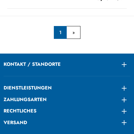
1
KONTAKT / STANDORTE
Togg
DIENSTLEISTUNGEN
Togg
ZAHLUNGSARTEN
Togg
RECHTLICHES
Togg
VERSAND
Togg