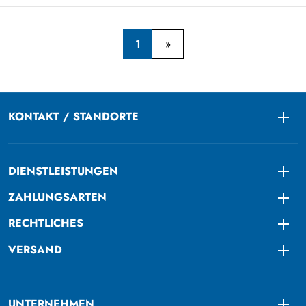
1
KONTAKT / STANDORTE
Togg
DIENSTLEISTUNGEN
Togg
ZAHLUNGSARTEN
Togg
RECHTLICHES
Togg
VERSAND
Togg
UNTERNEHMEN