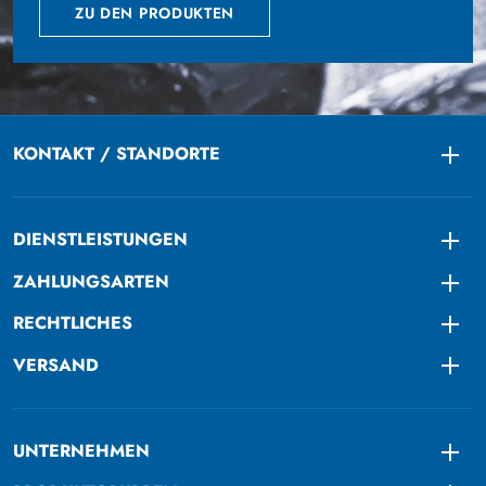
ZU DEN PRODUKTEN
KONTAKT / STANDORTE
Togg
DIENSTLEISTUNGEN
Togg
ZAHLUNGSARTEN
Togg
RECHTLICHES
Togg
VERSAND
Togg
UNTERNEHMEN
Togg