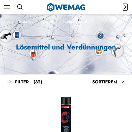
Start
Webshop
Chemie
Reinigungsmittel
Lösemittel und Verdünnungen
FILTER
(32)
SORTIEREN