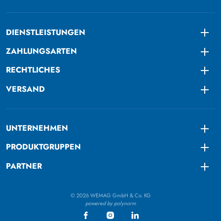
DIENSTLEISTUNGEN
Togg
ZAHLUNGSARTEN
Togg
RECHTLICHES
Togg
VERSAND
Togg
UNTERNEHMEN
Togg
PRODUKTGRUPPEN
Togg
PARTNER
Togg
© 2026 WEMAG GmbH & Co. KG
powered by polynorm