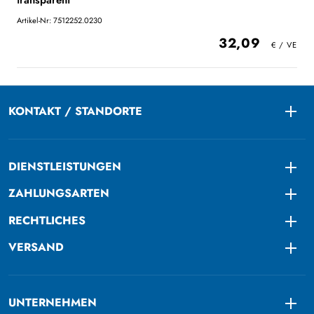
transparent
Artikel-Nr: 7512252.0230
32,09
KONTAKT / STANDORTE
Togg
DIENSTLEISTUNGEN
Togg
ZAHLUNGSARTEN
Togg
RECHTLICHES
Togg
VERSAND
Togg
UNTERNEHMEN
Togg