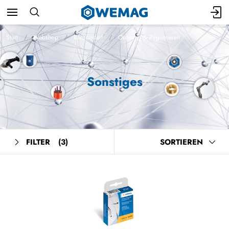
Start
Webshop
Bürobedarf
Ordnung & Registrieren
Sonstiges
FILTER
(3)
SORTIEREN