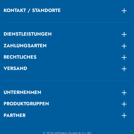
KONTAKT / STANDORTE
Togg
DIENSTLEISTUNGEN
Togg
ZAHLUNGSARTEN
Togg
RECHTLICHES
Togg
VERSAND
Togg
UNTERNEHMEN
Togg
PRODUKTGRUPPEN
Togg
PARTNER
Togg
© 2026 WEMAG GmbH & Co. KG