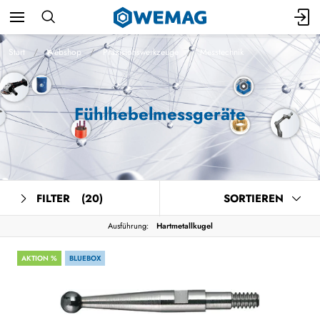
Start
Webshop
Präzisionswerkzeuge
Messtechnik
Fühlhebelmessgeräte
FILTER
(20)
SORTIEREN
Ausführung:
Hartmetallkugel
AKTION %
BLUEBOX