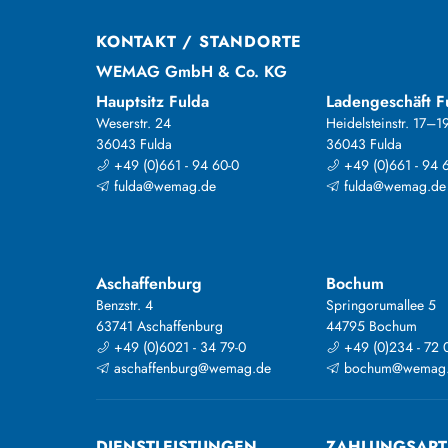
KONTAKT / STANDORTE
WEMAG GmbH & Co. KG
Hauptsitz Fulda
Ladengeschäft F
Weserstr. 24
Heidelsteinstr. 17–1
36043 Fulda
36043 Fulda
+49 (0)661 - 94 60-0
+49 (0)661 - 94 
fulda@wemag.de
fulda@wemag.de
Aschaffenburg
Bochum
Benzstr. 4
Springorumallee 5
63741 Aschaffenburg
44795 Bochum
+49 (0)6021 - 34 79-0
+49 (0)234 - 72 
aschaffenburg@wemag.de
bochum@wemag
DIENSTLEISTUNGEN
ZAHLUNGSAR