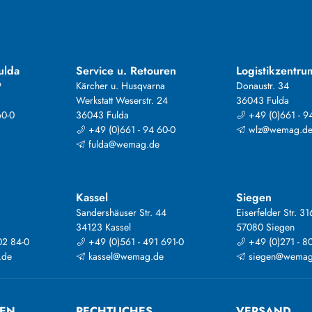
ulda
Service u. Retouren
Logistikzentru
9
Kärcher u. Husqvarna
Donaustr. 34
Werkstatt Weserstr. 24
36043 Fulda
60-0
36043 Fulda
+49 (0)661 - 9
+49 (0)661 - 94 60-0
wlz@wemag.d
fulda@wemag.de
Kassel
Siegen
Sandershäuser Str. 44
Eiserfelder Str. 31
34123 Kassel
57080 Siegen
02 84-0
+49 (0)561 - 491 691-0
+49 (0)271 - 8
.de
kassel@wemag.de
siegen@wemag
TEN
RECHTLICHES
VERSAND