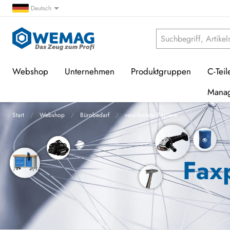
Deutsch
Webshop
Unternehmen
Produktgruppen
C-Teil
Mana
Start
Webshop
Bürobedarf
verarbeitete Papiere
Fax