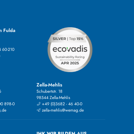
m Fulda
4 60-210
e
Zella-Mehlis
6
Schubertstr. 18
98544 Zella-Mehlis
00 898-0
+49 (0)3682 - 46 40-0
.de
zella-mehlis@wemag.de
IHK WIR BILDEN AUS