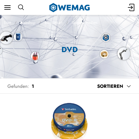
Start
Webshop
Bürobedarf
Speichermedien
DVD
Gefunden:
1
SORTIEREN