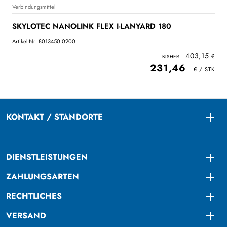
Verbindungsmittel
SKYLOTEC NANOLINK FLEX I-LANYARD 180
Artikel-Nr: 8013450.0200
403,15
231,46
KONTAKT / STANDORTE
Togg
DIENSTLEISTUNGEN
Togg
ZAHLUNGSARTEN
Togg
RECHTLICHES
Togg
VERSAND
Togg